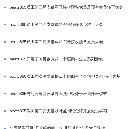
beats365员工第三党支部召开接收预备党员及预备党员转正大会
beats365员工第二党支部成功召开预备党员转正大会
beats365员工第二党支部成功召开接收预备党员大会
beats365开展学习贯彻党的二十届四中全会系列活动
beats365员工党员深学细悟二十届四中全会精神 筑牢信仰之基
beats365与药公司联合举办入党积极分子培训开班仪式
beats365教师第二党支部赴叶圣陶纪念馆开展党员学习
公司党委开展“丹青绘峥嵘，奋进新时代”主题党日活动