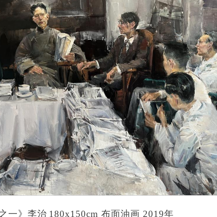
之
一
》李治
180x150cm 布面油画 20
19
年