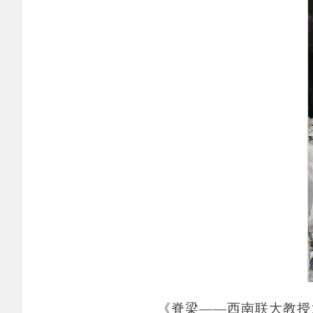
《脊梁
——西南联大教授