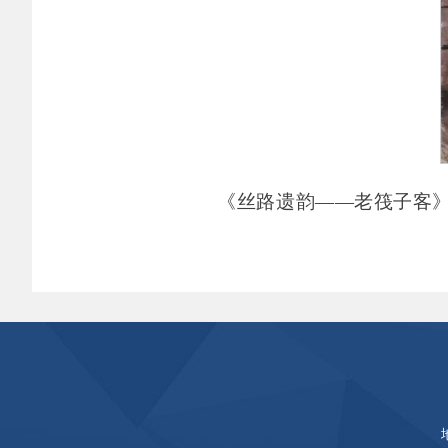
《丝路遗韵
——老筏子客》李治