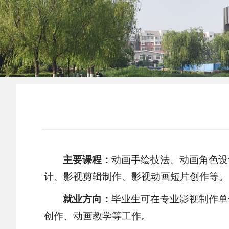
主要课程：
动画手绘技法、动画角色设
计、影视剪辑制作、影视动画短片创作等。
就业方向：
毕业生可在专业影视制作单
创作、动画教学等工作。