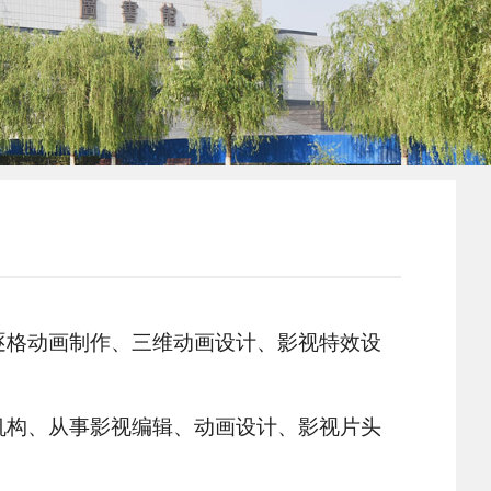
逐格动画制作、三维动画设计、影视特效设
机构、从事影视编辑、动画设计、影视片头