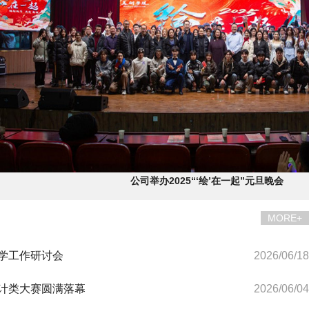
公司举办2025“‘绘’在一起”元旦晚会
MORE+
入教学工作研讨会
2026/06/18
画设计类大赛圆满落幕
2026/06/04