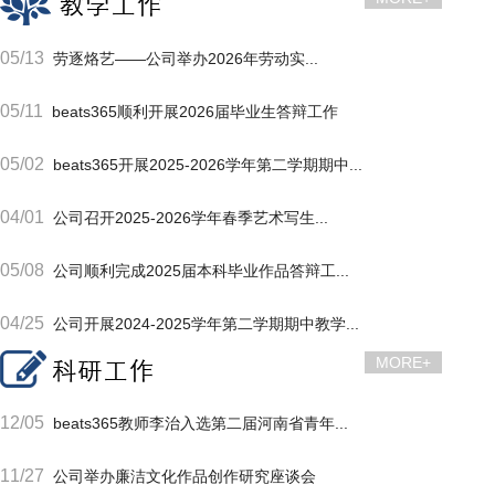
05/13
劳逐烙艺——公司举办2026年劳动实...
05/11
beats365顺利开展2026届毕业生答辩工作
05/02
beats365开展2025-2026学年第二学期期中...
04/01
公司召开2025-2026学年春季艺术写生...
05/08
公司顺利完成2025届本科毕业作品答辩工...
04/25
公司开展2024-2025学年第二学期期中教学...
MORE+
12/05
beats365教师李治入选第二届河南省青年...
11/27
公司举办廉洁文化作品创作研究座谈会